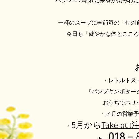
バランスの取れた栄養が染みわた
一杯のスープに季節毎の「旬の
今日も「健やかな体とここ
​・レトルト
『パンプキンポター
​おうちでホ
・
７月
の営業予
5月から
Take out
・
018－