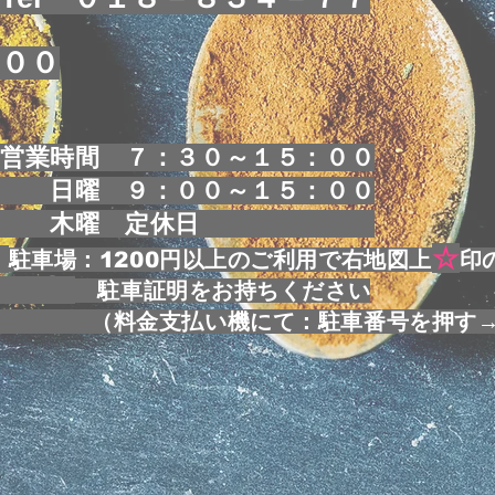
００
営業時間 ７：３０～１５：００
日曜 ９：００～１５：００
木曜 定休日
☆
駐車場：1200円以上のご利用で右地図上
印
駐車証明をお持ちください
​ （料金支払い機にて：駐車番号を押す→